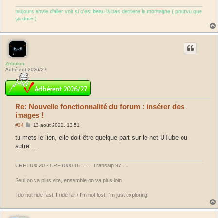
toujours envie d'aller voir si c'est beau là bas derriere la montagne ( pourvu que
ça dure )
Zebulon
Adhérent 2026/27
Re: Nouvelle fonctionnalité du forum : insérer des
images !
M
#34
13 août 2022, 13:51
e
s
tu mets le lien, elle doit être quelque part sur le net UTube ou
s
autre ...
a
g
e
CRF1100 20 - CRF1000 16 ....... Transalp 97 ....
Seul on va plus vite, ensemble on va plus loin
I do not ride fast, I ride far / I'm not lost, I'm just exploring