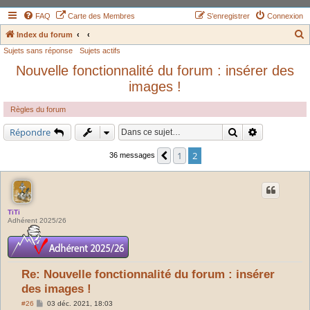
FAQ
Carte des Membres
S’enregistrer
Connexion
Index du forum
Sujets sans réponse
Sujets actifs
e
Nouvelle fonctionnalité du forum : insérer des
c
images !
h
e
Règles du forum
r
Rechercher
Recherche a
Répondre
c
h
1
2
Précédente
36 messages
e
r
TiTi
Adhérent 2025/26
Re: Nouvelle fonctionnalité du forum : insérer
des images !
M
#26
03 déc. 2021, 18:03