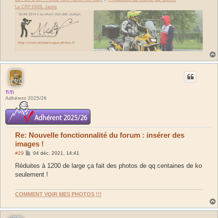
La CRF1000L Jaune
TiTi
Adhérent 2025/26
Re: Nouvelle fonctionnalité du forum : insérer des
images !
M
#29
04 déc. 2021, 14:41
e
s
Réduites à 1200 de large ça fait des photos de qq centaines de ko
s
seulement !
a
g
e
COMMENT VOIR MES PHOTOS !!!