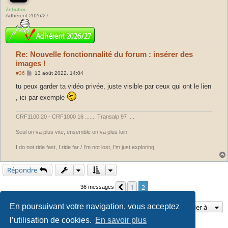
Zebulon
Adhérent 2026/27
Re: Nouvelle fonctionnalité du forum : insérer des
images !
M
#36
13 août 2022, 14:04
e
s
tu peux garder ta vidéo privée, juste visible par ceux qui ont le lien
s
, ici par exemple
a
g
e
CRF1100 20 - CRF1000 16 ....... Transalp 97 ....
Seul on va plus vite, ensemble on va plus loin
I do not ride fast, I ride far / I'm not lost, I'm just exploring
Répondre
1
2
Précédente
36 messages
En poursuivant votre navigation, vous acceptez
Aller à
l’utilisation de cookies.
En savoir plus