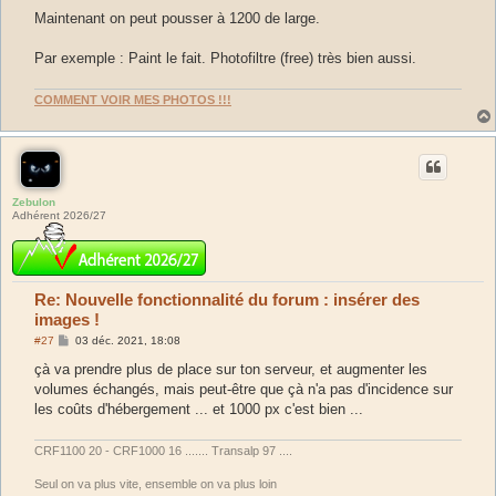
e
s
Maintenant on peut pousser à 1200 de large.
s
a
g
Par exemple : Paint le fait. Photofiltre (free) très bien aussi.
e
COMMENT VOIR MES PHOTOS !!!
Zebulon
Adhérent 2026/27
Re: Nouvelle fonctionnalité du forum : insérer des
images !
M
#27
03 déc. 2021, 18:08
e
s
çà va prendre plus de place sur ton serveur, et augmenter les
s
volumes échangés, mais peut-être que çà n'a pas d'incidence sur
a
g
les coûts d'hébergement ... et 1000 px c'est bien ...
e
CRF1100 20 - CRF1000 16 ....... Transalp 97 ....
Seul on va plus vite, ensemble on va plus loin