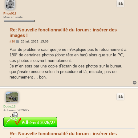
Pitou911
Mise en route
Re: Nouvelle fonctionnalité du forum : insérer des
images !
M
#30
26 juil. 2022, 15:09
e
s
Pas de problème sauf que je ne m'explique pas le retournement à
s
180° de certaines photos (donc tête en bas) alors que sur le PC,
a
g
ces photos s'ouvrent normalement.
e
Je m'en sors par une copie d'écran de ces photos sur le bureau
que j'insère ensuite selon la procédure et là, miracle, pas de
retournement ... bon.
Dudu.13
Adhérent 2026/27
Re: Nouvelle fonctionnalité du forum : insérer des