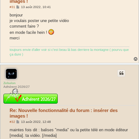
images !
M
#31
13 août 2022, 10:41
e
s
bonjour
s
je voulais poster une petite vidéo
a
g
comment faire ?
e
en mode facile hein !
merci
toujours envie d'aller voir si c'est beau là bas derriere la montagne ( pourvu que
ça dure )
Zebulon
Adhérent 2026/27
Re: Nouvelle fonctionnalité du forum : insérer des
images !
M
#32
13 août 2022, 12:48
e
s
maintes fois dit : balises "media" ou la petite télé en mode éditeur
s
[media]. ta vidéo. [/media]
a