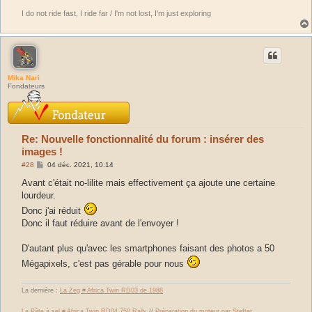
I do not ride fast, I ride far / I'm not lost, I'm just exploring
Mika Nari
Fondateurs
Re: Nouvelle fonctionnalité du forum : insérer des
images !
M
#28
04 déc. 2021, 10:14
e
s
Avant c'était no-lilite mais effectivement ça ajoute une certaine
s
lourdeur.
a
g
Donc j'ai réduit
e
Donc il faut réduire avant de l'envoyer !
D'autant plus qu'avec les smartphones faisant des photos a 50
Mégapixels, c'est pas gérable pour nous
La dernière :
La Zeg # Africa Twin RD03 de 1988
La Pâte à sel # Africa Twin RD04 750 Rally
//
Préparation du moteur par Stefter