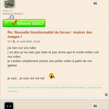
Dudu.13
Adhérent 2026/27
Re: Nouvelle fonctionnalité du forum : insérer des
images !
M
#35
13 août 2022, 14:02
e
s
j'ai rien sur you tube
s
( en plus je ne sais pas faire et pas envie que le mode entier voit
a
g
ma video
e
je voulais simplement poster une petite video à partir de ma
galerie
je sais , je suis nul nul nul
toujours envie d'aller voir si c'est beau là bas derriere la montagne ( pourvu que
ça dure )