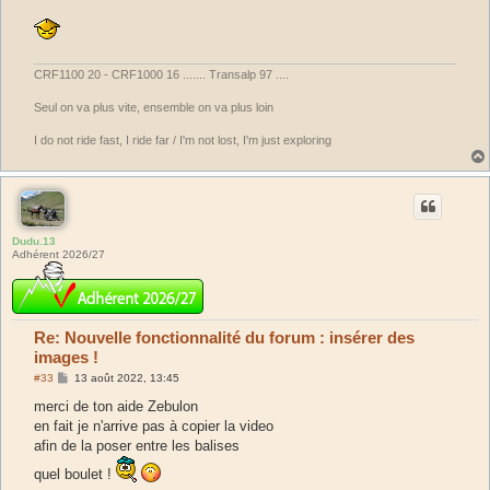
g
e
CRF1100 20 - CRF1000 16 ....... Transalp 97 ....
Seul on va plus vite, ensemble on va plus loin
I do not ride fast, I ride far / I'm not lost, I'm just exploring
Dudu.13
Adhérent 2026/27
Re: Nouvelle fonctionnalité du forum : insérer des
images !
M
#33
13 août 2022, 13:45
e
s
merci de ton aide Zebulon
s
en fait je n'arrive pas à copier la video
a
g
afin de la poser entre les balises
e
quel boulet !