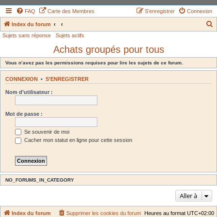
FAQ
Carte des Membres
S’enregistrer
Connexion
Index du forum
Sujets sans réponse
Sujets actifs
e
Achats groupés pour tous
c
h
Vous n’avez pas les permissions requises pour lire les sujets de ce forum.
e
CONNEXION
•
S’ENREGISTRER
r
Nom d’utilisateur :
c
h
Mot de passe :
e
r
Se souvenir de moi
Cacher mon statut en ligne pour cette session
NO_FORUMS_IN_CATEGORY
Aller à
Index du forum
Supprimer les cookies du forum
Heures au format
UTC+02:00