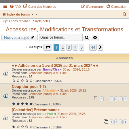
FAQ
Carte des Membres
S’enregistrer
Connexion
Index du forum
Sujets sans réponse
Sujets actifs
e
Accessoires, Modifications et Transformations
c
h
Rechercher
Recherche avancé
Nouveau sujet
e
Page
1
sur
44
1
2
3
4
5
44
Suivante
1083 sujets
…
r
c
Annonces
h
♣►Adhésion du 1 avril 2026 au 31 mars 2027◄♣
Dernier message par
Jimmy73sa
«
30 avr. 2026, 15:16
e
Posté dans
Annonces publique du Club
Réponses :
14
r
Classement : 0.56%
Coup dur pour TiTi
Dernier message par
Africalain
«
31 juil. 2026, 10:12
Posté dans
Annonces publique du Club
Réponses :
175
1
5
6
7
8
…
Classement : 100%
[Calendrier] Précommande
Dernier message par
Le Prof
«
09 mars 2026, 08:25
Posté dans
Annonces publique du Club
Réponses :
82
1
2
3
4
Classement : 6.18%