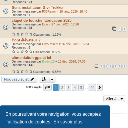
Réponses :
23
Sens installation Givi Trekker
Dernier message par
F38Rexor
«
19 janv. 2026, 18:40
Réponses :
7
clapet de fourche fabrication 2025
Dernier message par
Ecie
«
27 déc. 2025, 12:28
Réponses :
28
1
2
Classement : 1.12%
Pont élévateur ?
Dernier message par
CitroPascal
«
26 déc. 2025, 15:34
Réponses :
6
Classement : 0.56%
alimentation gps et tel
Dernier message par
Dudu.13
«
16 déc. 2025, 07:35
Réponses :
131
1
2
3
4
5
6
Classement : 0.56%
Nouveau sujet
Page
1
sur
44
1
2
3
4
5
44
Suivante
1083 sujets
…
Aller à
PERMISSIONS DU FORUM
En poursuivant votre navigation, vous acceptez
Vous
ne pouvez pas
poster de nouveaux sujets
Vous
ne pouvez pas
répondre aux sujets
l’utilisation de cookies.
En savoir plus
Vous
ne pouvez pas
modifier vos messages