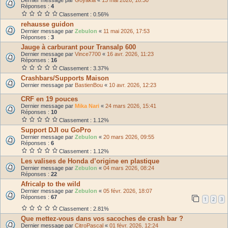
Réponses :
4
Classement : 0.56%
rehausse guidon
Dernier message par
Zebulon
«
11 mai 2026, 17:53
Réponses :
3
Jauge à carburant pour Transalp 600
Dernier message par
Vince7700
«
16 avr. 2026, 11:23
Réponses :
16
Classement : 3.37%
Crashbars/Supports Maison
Dernier message par
BastienBou
«
10 avr. 2026, 12:23
CRF en 19 pouces
Dernier message par
Mika Nari
«
24 mars 2026, 15:41
Réponses :
10
Classement : 1.12%
Support DJI ou GoPro
Dernier message par
Zebulon
«
20 mars 2026, 09:55
Réponses :
6
Classement : 1.12%
Les valises de Honda d’origine en plastique
Dernier message par
Zebulon
«
04 mars 2026, 08:24
Réponses :
22
Africalp to the wild
Dernier message par
Zebulon
«
05 févr. 2026, 18:07
Réponses :
67
1
2
3
Classement : 2.81%
Que mettez-vous dans vos sacoches de crash bar ?
Dernier message par
CitroPascal
«
01 févr. 2026, 12:24