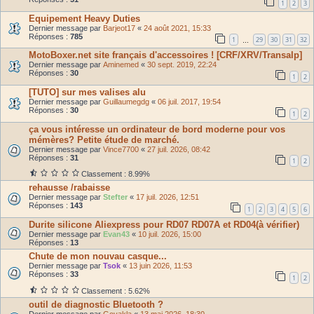
1
2
3
Equipement Heavy Duties
Dernier message par
Barjeot17
«
24 août 2021, 15:33
Réponses :
785
1
29
30
31
32
…
MotoBoxer.net site français d'accessoires ! [CRF/XRV/Transalp]
Dernier message par
Aminemed
«
30 sept. 2019, 22:24
Réponses :
30
1
2
[TUTO] sur mes valises alu
Dernier message par
Guillaumegdg
«
06 juil. 2017, 19:54
Réponses :
30
1
2
ça vous intéresse un ordinateur de bord moderne pour vos
mémères? Petite étude de marché.
Dernier message par
Vince7700
«
27 juil. 2026, 08:42
Réponses :
31
1
2
Classement : 8.99%
rehausse /rabaisse
Dernier message par
Stefter
«
17 juil. 2026, 12:51
Réponses :
143
1
2
3
4
5
6
Durite silicone Aliexpress pour RD07 RD07A et RD04(à vérifier)
Dernier message par
Evan43
«
10 juil. 2026, 15:00
Réponses :
13
Chute de mon nouvau casque...
Dernier message par
Tsok
«
13 juin 2026, 11:53
Réponses :
33
1
2
Classement : 5.62%
outil de diagnostic Bluetooth ?
Dernier message par
Goyakla
«
13 mai 2026, 18:30