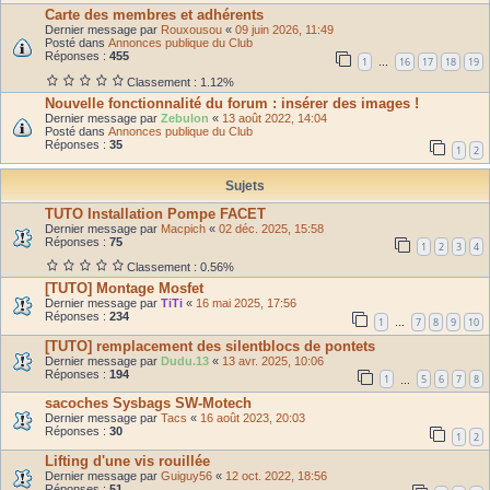
Carte des membres et adhérents
Dernier message par
Rouxousou
«
09 juin 2026, 11:49
Posté dans
Annonces publique du Club
Réponses :
455
1
16
17
18
19
…
Classement : 1.12%
Nouvelle fonctionnalité du forum : insérer des images !
Dernier message par
Zebulon
«
13 août 2022, 14:04
Posté dans
Annonces publique du Club
Réponses :
35
1
2
Sujets
TUTO Installation Pompe FACET
Dernier message par
Macpich
«
02 déc. 2025, 15:58
Réponses :
75
1
2
3
4
Classement : 0.56%
[TUTO] Montage Mosfet
Dernier message par
TiTi
«
16 mai 2025, 17:56
Réponses :
234
1
7
8
9
10
…
[TUTO] remplacement des silentblocs de pontets
Dernier message par
Dudu.13
«
13 avr. 2025, 10:06
Réponses :
194
1
5
6
7
8
…
sacoches Sysbags SW-Motech
Dernier message par
Tacs
«
16 août 2023, 20:03
Réponses :
30
1
2
Lifting d'une vis rouillée
Dernier message par
Guiguy56
«
12 oct. 2022, 18:56
Réponses :
51