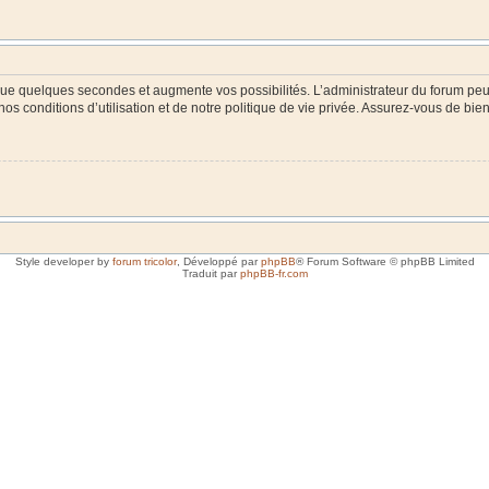
 que quelques secondes et augmente vos possibilités. L’administrateur du forum p
s conditions d’utilisation et de notre politique de vie privée. Assurez-vous de bien 
Style developer by
forum tricolor
,
Développé par
phpBB
® Forum Software © phpBB Limited
Traduit par
phpBB-fr.com